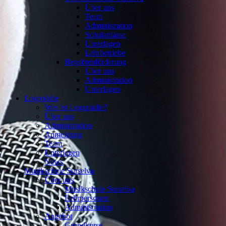
Über uns
Team
Administration
Schulanlässe
Unterlagen
Lehrbetriebe
Begabtenförderung
Über uns
Administration
Unterlagen
Logopädie
Was ist Logopädie?
Über uns
Administration
Anmeldung
Team
Unterlagen
News
Musikschule Surselva
Über uns
Musikschule Surselva
Lehrpersonen
Administration
Angebot
Grundkurse