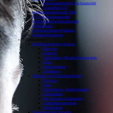
Koordinationsstelle Fachmaturität
Gesundheit GR
Informatikmittelschule IMS
KV mit Berufsmaturität
Kaufmännische Berufsschule
Detailhandel
Schreiner/Maurer/Splitting
Begabtenförderung
Schulstandorte
Brückenangebote Vinavon
Über uns
Schultyp
Anmeldung / Besprechungstermin
Team
Administration
Unterlagen
Handels- und Fachmittelschule
Über uns
Team
Schulleitung / Administration
Schulanlässe
Sek Surselva Champions
Ausbildungsangebote
Lehrbetriebe
Gewerbeschule Surselva