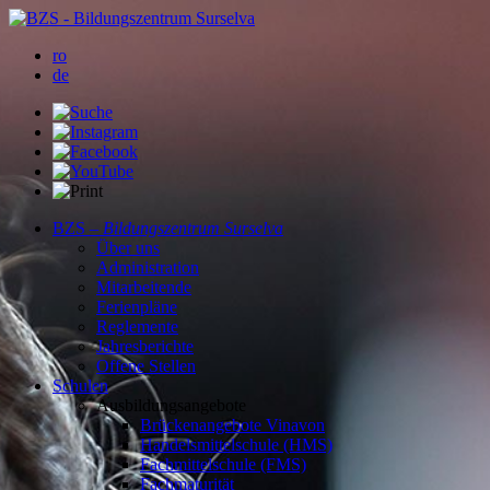
ro
de
BZS –
Bildungszentrum Surselva
Über uns
Administration
Mitarbeitende
Ferienpläne
Reglemente
Jahresberichte
Offene Stellen
Schulen
Ausbildungsangebote
Brückenangebote Vinavon
Handelsmittelschule (HMS)
Fachmittelschule (FMS)
Fachmaturität