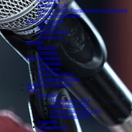
Einzelunterricht
Gruppen-/ Band-/Ensembleunterricht & Musical
Erwachsenenunterricht
Unsere Formationen
Brassorama
orchesterAcorda
Scola da cant
Aktuelles
Broschüre
Ferienplan
Tarife/Reglemente
Tarifordnung
Reglemente
Schulgeldreduktion
Erwachsenenunterricht
Anmeldung/Änderungen
Service
Fotogallerie
Adventskonzert 2024
Adventskonzert 2023
Adventskonzert 2022 Fotos
Adventskonzert 2019
Fundgrube
Stellenangebote