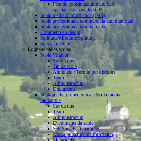
Post da coordinaziun maturitad
specialisada sanadad GR
Scola media d'informatica (IMS)
Scola professiunala commerciala cun maturitad
Scola professiunala commerciala
Commerci en detagl
Scrinaris/Miradurs/Splitting
Special talentai
Loghens dallas scolas
Scola Vinavon
Sur da nus
Tip da scola
Annunzia / Termin per discuors
Team
Administraziun
Documents
Scola media propedeutica e Scola media
mercantila
Sur da nus
Team
Administraziun
Eveniments da scola
Sek Surselva Champions
Nossa purschida da formaziun
Menaschis