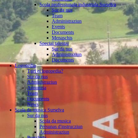
Scola professiunala industriala Surselva
Sur da nus
Team
Administraziun
Events
Documents
Menaschis
Special talentai
Sur da nus
Administraziun
Documents
Logopedia
Tgei ei logopedia?
Sur da nus
Administraziun
Annunzia
Team
Documents
News
Scola da musica Surselva
Sur da nus
Scola da musica
Persunas d'instrucziun
Administraziun
Purschida