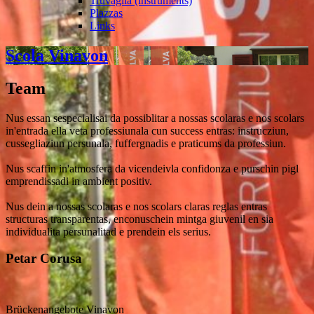
Truvaglia (instruments)
Plazzas
Links
Scola Vinavon
Team
Nus essan sespecialisai da possiblitar a nossas scolaras e nos scolars
in'entrada ella veta professiunala cun success entras: instrucziun,
cussegliaziun persunala, fuffergnadis e praticums da professiun.
Nus scaffin in'atmosfera da vicendeivla confidonza e purschin pigl
emprendissadi in ambient positiv.
Nus dein a nossas scolaras e nos scolars claras reglas entras
structuras transparentas, enconuschein mintga giuvenil en sia
individualita persunalitad e prendein els serius.
Petar Corusa
Brückenangebote Vinavon