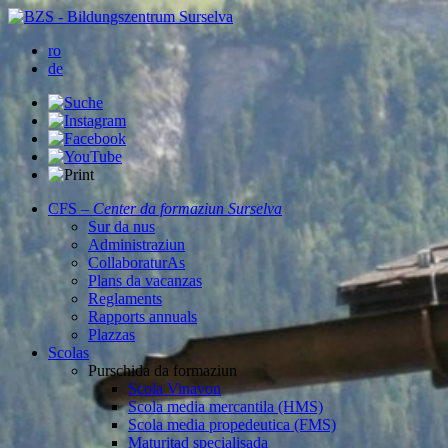
ro
de
CFS –
Center da formaziun Surselva
Sur da nus
Administraziun
CollaboraturAs
Plans da vacanzas
Reglaments
Rapports annuals
Plazzas
Scolas
Purschida da formaziun
Scola Vinavon
Scola media mercantila (HMS)
Scola media propedeutica (FMS)
Maturitad specialisada