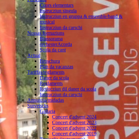
Cuors elementars
Instrucziun singula
Instrucziun en gruppa & ensemble/band &
musical
Instrucziun da carschi
Nossas formaziuns
Brassorama
orchesterAcorda
Scola da cant
Actual
Broschura
Plan da vacanzas
Tariffas/reglaments
Daner da scola
Reglaments
Reducziun dil daner da scola
Instrucziun da carschi
Annunzia/midadas
Survetschs
Gallaria
Concert d'advent 2024
Concert d'advent 2023
Concert d'advent 2022
Concert d'advent 2019