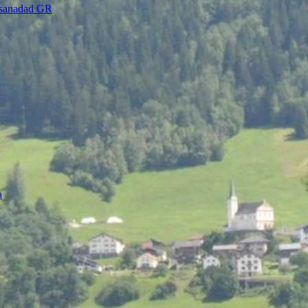
a sanadad GR
a