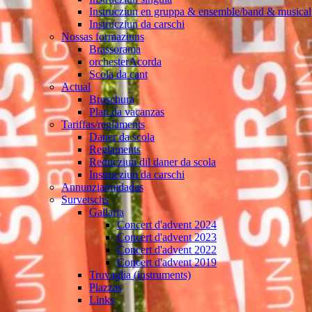
Instrucziun en gruppa & ensemble/band & musical
Instrucziun da carschi
Nossas formaziuns
Brassorama
orchesterAcorda
Scola da cant
Actual
Broschura
Plan da vacanzas
Tariffas/reglaments
Daner da scola
Reglaments
Reducziun dil daner da scola
Instrucziun da carschi
Annunzia/midadas
Survetschs
Gallaria
Concert d'advent 2024
Concert d'advent 2023
Concert d'advent 2022
Concert d'advent 2019
Truvaglia (instruments)
Plazzas
Links