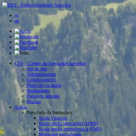
ro
de
CFS –
Center da formaziun Surselva
Sur da nus
Administraziun
CollaboraturAs
Plans da vacanzas
Reglaments
Rapports annuals
Plazzas
Scolas
Purschida da formaziun
Scola Vinavon
Scola media mercantila (HMS)
Scola media propedeutica (FMS)
Maturitad specialisada