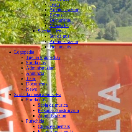
Team
Administraziun
Events
Documents
Menaschis
Special talentai
Sur da nus
Administraziun
Documents
Logopedia
Tgei ei logopedia?
Sur da nus
Administraziun
Annunzia
Team
Documents
News
Scola da musica Surselva
Sur da nus
Scola da musica
Persunas d'instrucziun
Administraziun
Purschida
Cuors elementars
Instrucziun singula