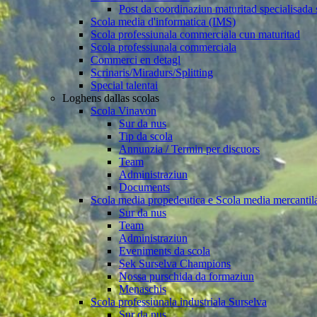
Post da coordinaziun maturitad specialisad
Scola media d'informatica (IMS)
Scola professiunala commerciala cun maturitad
Scola professiunala commerciala
Commerci en detagl
Scrinaris/Miradurs/Splitting
Special talentai
Loghens dallas scolas
Scola Vinavon
Sur da nus
Tip da scola
Annunzia / Termin per discuors
Team
Administraziun
Documents
Scola media propedeutica e Scola media mercantil
Sur da nus
Team
Administraziun
Eveniments da scola
Sek Surselva Champions
Nossa purschida da formaziun
Menaschis
Scola professiunala industriala Surselva
Sur da nus