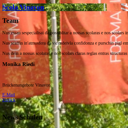
Scola Vinavon
Team
Nus essan sespecialisai da possiblitar a nossas scolaras e nos scolars i
Nus scaffin in'atmosfera da vicendeivla confidonza e purschin pigl em
Nus dein a nossas scolaras e nos scolars claras reglas entras structuras
Monika Riedi
Brückenangebote Vinavon
E-Mail
Zurück
News Schulen