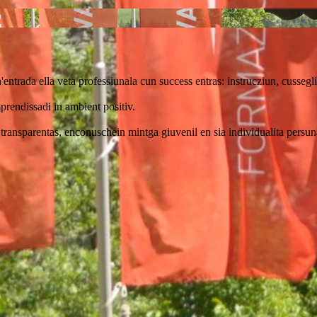
n'entrada ella veta professiunala cun success entras: instrucziun, cusseg
prendissadi in ambient positiv.
 transparentas, enconuschein mintga giuvenil en sia individualita persuna