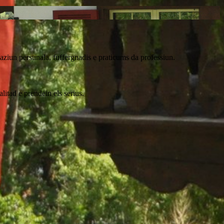
liaziun persunala, fuffergnadis e praticums da professiun.
litad e prendein els serius.