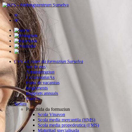
ro
de
CFS –
Center da formaziun Surselva
Sur da nus
Administraziun
CollaboraturAs
Plans da vacanzas
Reglaments
Rapports annuals
Plazzas
Scolas
Purschida da formaziun
Scola Vinavon
Scola media mercantila (HMS)
Scola media propedeutica (FMS)
Maturitad specialisada