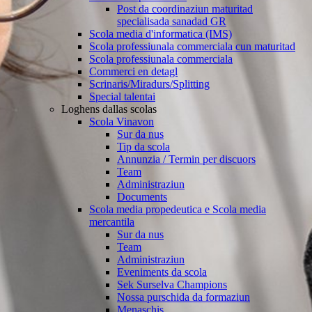
Post da coordinaziun maturitad
specialisada sanadad GR
Scola media d'informatica (IMS)
Scola professiunala commerciala cun maturitad
Scola professiunala commerciala
Commerci en detagl
Scrinaris/Miradurs/Splitting
Special talentai
Loghens dallas scolas
Scola Vinavon
Sur da nus
Tip da scola
Annunzia / Termin per discuors
Team
Administraziun
Documents
Scola media propedeutica e Scola media
mercantila
Sur da nus
Team
Administraziun
Eveniments da scola
Sek Surselva Champions
Nossa purschida da formaziun
Menaschis