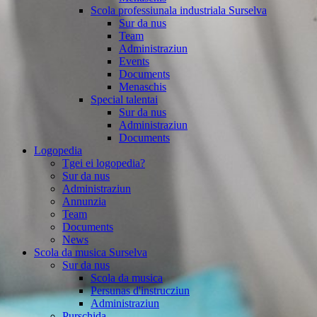
Scola professiunala industriala Surselva
Sur da nus
Team
Administraziun
Events
Documents
Menaschis
Special talentai
Sur da nus
Administraziun
Documents
Logopedia
Tgei ei logopedia?
Sur da nus
Administraziun
Annunzia
Team
Documents
News
Scola da musica Surselva
Sur da nus
Scola da musica
Persunas d'instrucziun
Administraziun
Purschida