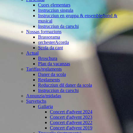
Cuors elementars
Instrucziun singula
Instrucziun en gruppa & ensemble/band &
musical
Instrucziun da carschi
Nossas formaziuns
Brassorama
orchesterAcorda
Scola da cant
Actual
Broschura
Plan da vacanzas
Tariffas/reglaments
Daner da scola
Reglaments
Reducziun dil daner da scola
Instrucziun da carschi
Annunzia/midadas
Survetschs
Gallaria
Concert d'advent 2024
Concert d'advent 2023
Concert d'advent 2022
Concert d'advent 2019