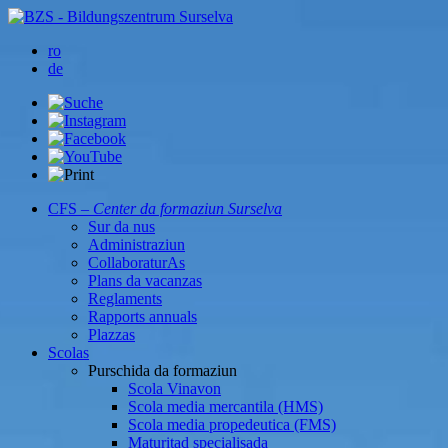
ro
de
CFS –
Center da formaziun Surselva
Sur da nus
Administraziun
CollaboraturAs
Plans da vacanzas
Reglaments
Rapports annuals
Plazzas
Scolas
Purschida da formaziun
Scola Vinavon
Scola media mercantila (HMS)
Scola media propedeutica (FMS)
Maturitad specialisada