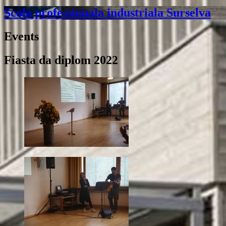
Scola professiunala industriala Surselva
Events
Fiasta da diplom 2022