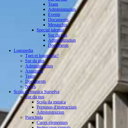
Team
Administraziun
Events
Documents
Menaschis
Special talentai
Sur da nus
Administraziun
Documents
Logopedia
Tgei ei logopedia?
Sur da nus
Administraziun
Annunzia
Team
Documents
News
Scola da musica Surselva
Sur da nus
Scola da musica
Persunas d'instrucziun
Administraziun
Purschida
Cuors elementars
Instrucziun singula