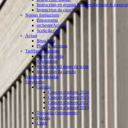
Instrucziun en gruppa & ensemble/band & musical
Instrucziun da carschi
Nossas formaziuns
Brassorama
orchesterAcorda
Scola da cant
Actual
Broschura
Plan da vacanzas
Tariffas/reglaments
Daner da scola
Reglaments
Reducziun dil daner da scola
Instrucziun da carschi
Annunzia/midadas
Survetschs
Gallaria
Concert d'advent 2024
Concert d'advent 2023
Concert d'advent 2022
Concert d'advent 2019
Truvaglia (instruments)
Plazzas
Links