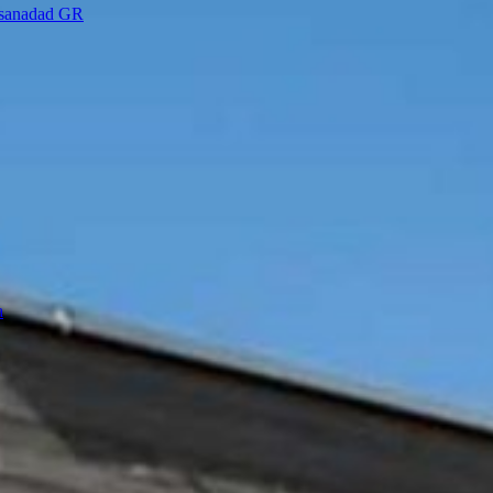
a sanadad GR
a