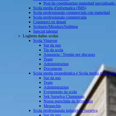
Post da coordinaziun maturitad specialisad
Scola media d'informatica (IMS)
Scola professiunala commerciala cun maturitad
Scola professiunala commerciala
Commerci en detagl
Scrinaris/Miradurs/Splitting
Special talentai
Loghens dallas scolas
Scola Vinavon
Sur da nus
Tip da scola
Annunzia / Termin per discuors
Team
Administraziun
Documents
Scola media propedeutica e Scola media mercantil
Sur da nus
Team
Administraziun
Eveniments da scola
Sek Surselva Champions
Nossa purschida da formaziun
Menaschis
Scola professiunala industriala Surselva
Sur da nus