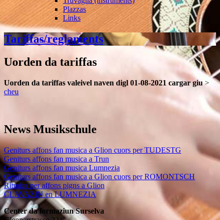
Truvaglia (instruments)
Plazzas
Links
Tariffas/reglaments
Uorden da tariffas
Uorden da tariffas valeivel naven digl 01-08-2021 cargar giu
>
cheu
News Musikschule
Geniturs affons fan musica a Glion cuors per TUDESTG
Geniturs affons fan musica a Trun
Geniturs affons fan musica Lumnezia
Geniturs affons fan musica a Glion cuors per ROMONTSCH
Ritmica per affons pigns a Glion
CLAVAZIN en LUMNEZIA
Center da formaziun Surselva
Glennerstrasse 22a