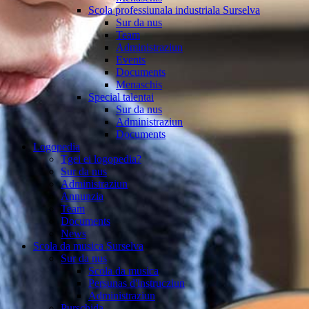
Scola professiunala industriala Surselva
Sur da nus
Team
Administraziun
Events
Documents
Menaschis
Special talentai
Sur da nus
Administraziun
Documents
Logopedia
Tgei ei logopedia?
Sur da nus
Administraziun
Annunzia
Team
Documents
News
Scola da musica Surselva
Sur da nus
Scola da musica
Persunas d'instrucziun
Administraziun
Purschida