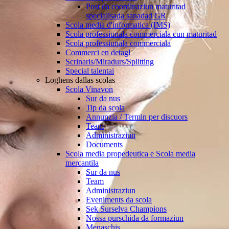
Post da coordinaziun maturitad
specialisada sanadad GR
Scola media d'informatica (IMS)
Scola professiunala commerciala cun maturitad
Scola professiunala commerciala
Commerci en detagl
Scrinaris/Miradurs/Splitting
Special talentai
Loghens dallas scolas
Scola Vinavon
Sur da nus
Tip da scola
Annunzia / Termin per discuors
Team
Administraziun
Documents
Scola media propedeutica e Scola media
mercantila
Sur da nus
Team
Administraziun
Eveniments da scola
Sek Surselva Champions
Nossa purschida da formaziun
Menaschis