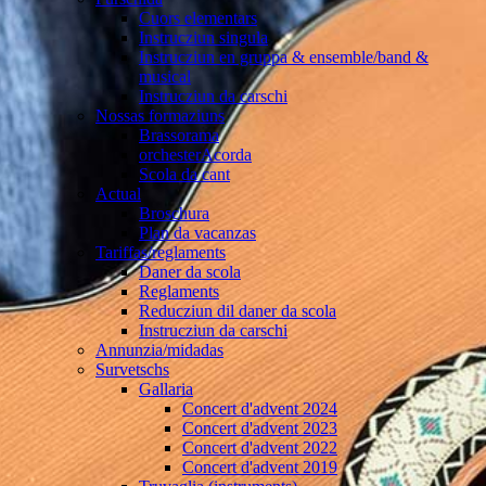
Cuors elementars
Instrucziun singula
Instrucziun en gruppa & ensemble/band &
musical
Instrucziun da carschi
Nossas formaziuns
Brassorama
orchesterAcorda
Scola da cant
Actual
Broschura
Plan da vacanzas
Tariffas/reglaments
Daner da scola
Reglaments
Reducziun dil daner da scola
Instrucziun da carschi
Annunzia/midadas
Survetschs
Gallaria
Concert d'advent 2024
Concert d'advent 2023
Concert d'advent 2022
Concert d'advent 2019