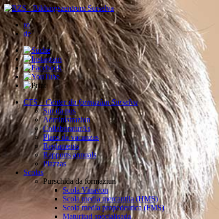
ro
de
CFS –
Center da formaziun Surselva
Sur da nus
Administraziun
CollaboraturAs
Plans da vacanzas
Reglaments
Rapports annuals
Plazzas
Scolas
Purschida da formaziun
Scola Vinavon
Scola media mercantila (HMS)
Scola media propedeutica (FMS)
Maturitad specialisada