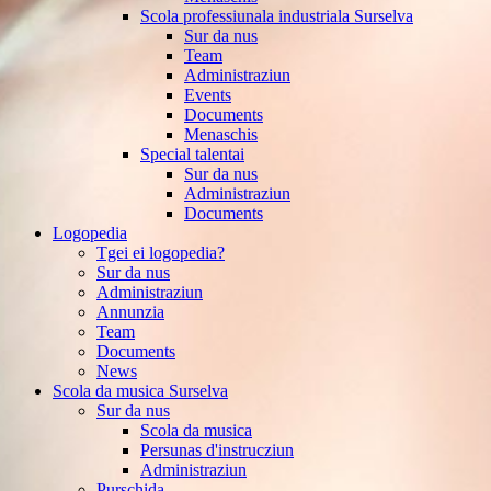
Scola professiunala industriala Surselva
Sur da nus
Team
Administraziun
Events
Documents
Menaschis
Special talentai
Sur da nus
Administraziun
Documents
Logopedia
Tgei ei logopedia?
Sur da nus
Administraziun
Annunzia
Team
Documents
News
Scola da musica Surselva
Sur da nus
Scola da musica
Persunas d'instrucziun
Administraziun
Purschida