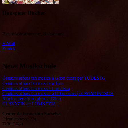
Hanspeter Bircher
Blechblasinstrumente, Brassorama
E-Mail
Zurück
News Musikschule
Geniturs affons fan musica a Glion cuors per TUDESTG
Geniturs affons fan musica a Trun
Geniturs affons fan musica Lumnezia
Geniturs affons fan musica a Glion cuors per ROMONTSCH
Ritmica per affons pigns a Glion
CLAVAZIN en LUMNEZIA
Center da formaziun Surselva
Glennerstrasse 22a
7130 Glion