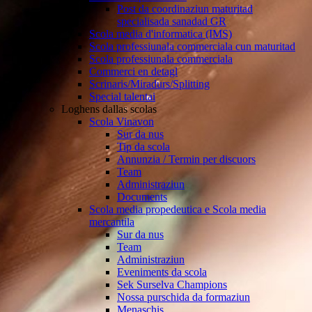
Post da coordinaziun maturitad
specialisada sanadad GR
Scola media d'informatica (IMS)
Scola professiunala commerciala cun maturitad
Scola professiunala commerciala
Commerci en detagl
Scrinaris/Miradurs/Splitting
Special talentai
Loghens dallas scolas
Scola Vinavon
Sur da nus
Tip da scola
Annunzia / Termin per discuors
Team
Administraziun
Documents
Scola media propedeutica e Scola media
mercantila
Sur da nus
Team
Administraziun
Eveniments da scola
Sek Surselva Champions
Nossa purschida da formaziun
Menaschis