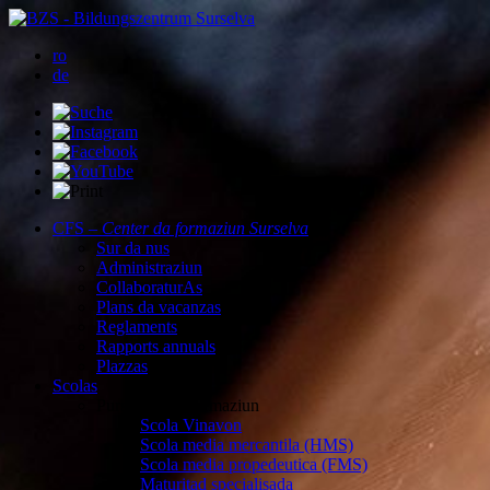
ro
de
CFS –
Center da formaziun Surselva
Sur da nus
Administraziun
CollaboraturAs
Plans da vacanzas
Reglaments
Rapports annuals
Plazzas
Scolas
Purschida da formaziun
Scola Vinavon
Scola media mercantila (HMS)
Scola media propedeutica (FMS)
Maturitad specialisada