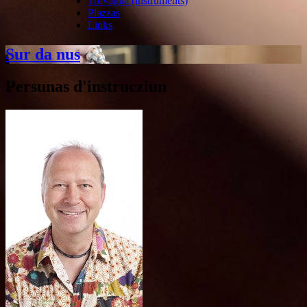
Truvaglia (instruments)
Plazzas
Links
Sur da nus
Persunas d'instrucziun