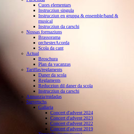
Cuors elementars
Instrucziun singula
Instrucziun en gruppa & ensemble/band &
musical
Instrucziun da carschi
Nossas formaziuns
Brassorama
orchesterAcorda
Scola da cant
Actual
Broschura
Plan da vacanzas
Tariffas/reglaments
Daner da scola
Reglaments
Reducziun dil daner da scola
Instrucziun da carschi
Annunzia/midadas
Survetschs
Gallaria
Concert d'advent 2024
Concert d'advent 2023
Concert d'advent 2022
Concert d'advent 2019