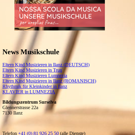
News Musikschule
Eltern Kind Musizieren in Ilanz (DEUTSCH)
Eltern Kind Musizieren in Trun
Eltern Kind Musizieren Lumnezia
Eltern Kind Musizieren in Ilanz (ROMANISCH)
Rhythmik für Kleinkinder in Ilanz
KLAVIER in LUMNEZIA
Bildungszentrum Surselva
Glennerstrasse 22a
7130 Ilanz
Telefon
+41 (0)
81 926 25 50
(alle Dienste)