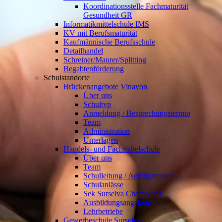
Koordinationsstelle Fachmaturität
Gesundheit GR
Informatikmittelschule IMS
KV mit Berufsmaturität
Kaufmännische Berufsschule
Detailhandel
Schreiner/Maurer/Splitting
Begabtenförderung
Schulstandorte
Brückenangebote Vinavon
Über uns
Schultyp
Anmeldung / Besprechungstermin
Team
Administration
Unterlagen
Handels- und Fachmittelschule
Über uns
Team
Schulleitung / Administration
Schulanlässe
Sek Surselva Champions
Ausbildungsangebote
Lehrbetriebe
Gewerbeschule Surselva