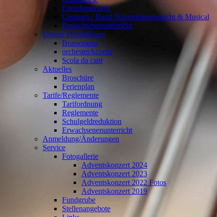
Einzelunterricht
Gruppen-/ Band-/Ensembleunterricht & Musical
Erwachsenenunterricht
Unsere Formationen
Brassorama
orchesterAcorda
Scola da cant
Aktuelles
Broschüre
Ferienplan
Tarife/Reglemente
Tarifordnung
Reglemente
Schulgeldreduktion
Erwachsenenunterricht
Anmeldung/Änderungen
Service
Fotogallerie
Adventskonzert 2024
Adventskonzert 2023
Adventskonzert 2022 Fotos
Adventskonzert 2019
Fundgrube
Stellenangebote