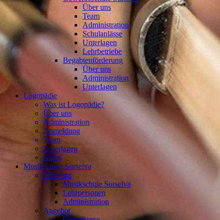
Über uns
Team
Administration
Schulanlässe
Unterlagen
Lehrbetriebe
Begabtenförderung
Über uns
Administration
Unterlagen
Logopädie
Was ist Logopädie?
Über uns
Administration
Anmeldung
Team
Unterlagen
News
Musikschule Surselva
Über uns
Musikschule Surselva
Lehrpersonen
Administration
Angebot
Grundkurse