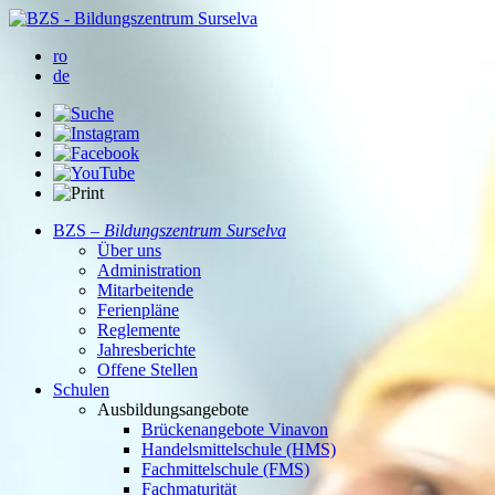
ro
de
BZS –
Bildungszentrum Surselva
Über uns
Administration
Mitarbeitende
Ferienpläne
Reglemente
Jahresberichte
Offene Stellen
Schulen
Ausbildungsangebote
Brückenangebote Vinavon
Handelsmittelschule (HMS)
Fachmittelschule (FMS)
Fachmaturität