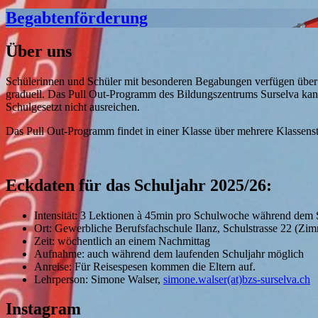
Begabtenförderung
Über uns
Schülerinnen und Schüler mit besonderen Begabungen verfügen über e
graduell. Das Pull Out-Programm des Bildungszentrums Surselva ka
Schulgesetzt nicht ausreichen.
Das Pull Out-Programm findet in einer Klasse über mehrere Klassens
Eckdaten für das Schuljahr 2025/26:
Intensität: 3 Lektionen à 45min pro Schulwoche während dem 
Ort: Gewerbliche Berufsfachschule Ilanz, Schulstrasse 22 (Zim
Zeit: wöchentlich an einem Nachmittag
Aufnahme: auch während dem laufenden Schuljahr möglich
Anreise: Für Reisespesen kommen die Eltern auf.
Lehrperson: Simone Walser,
simone.walser(at)bzs-surselva.ch
Instagram