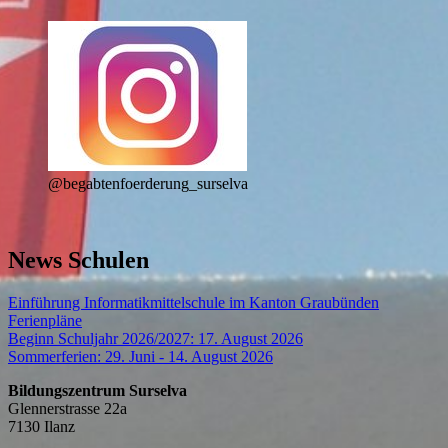
@begabtenfoerderung_surselva
News Schulen
Einführung Informatikmittelschule im Kanton Graubünden
Ferienpläne
Beginn Schuljahr 2026/2027: 17. August 2026
Sommerferien: 29. Juni - 14. August 2026
Bildungszentrum Surselva
Glennerstrasse 22a
7130 Ilanz