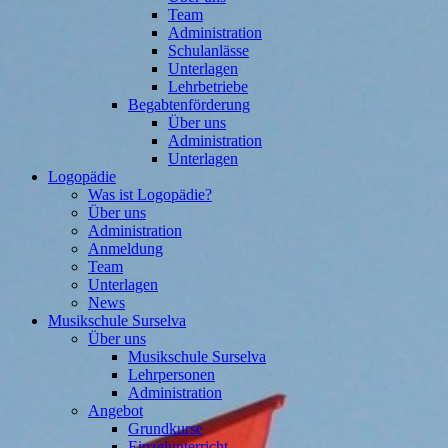
Team
Administration
Schulanlässe
Unterlagen
Lehrbetriebe
Begabtenförderung
Über uns
Administration
Unterlagen
Logopädie
Was ist Logopädie?
Über uns
Administration
Anmeldung
Team
Unterlagen
News
Musikschule Surselva
Über uns
Musikschule Surselva
Lehrpersonen
Administration
Angebot
Grundkurse
Einzelunterricht