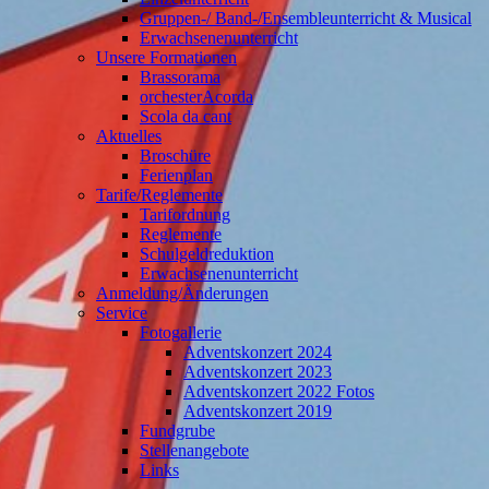
Gruppen-/ Band-/Ensembleunterricht & Musical
Erwachsenenunterricht
Unsere Formationen
Brassorama
orchesterAcorda
Scola da cant
Aktuelles
Broschüre
Ferienplan
Tarife/Reglemente
Tarifordnung
Reglemente
Schulgeldreduktion
Erwachsenenunterricht
Anmeldung/Änderungen
Service
Fotogallerie
Adventskonzert 2024
Adventskonzert 2023
Adventskonzert 2022 Fotos
Adventskonzert 2019
Fundgrube
Stellenangebote
Links