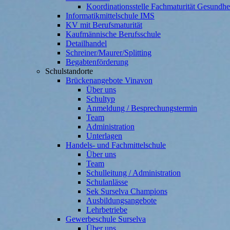
Koordinationsstelle Fachmaturität Gesundh
Informatikmittelschule IMS
KV mit Berufsmaturität
Kaufmännische Berufsschule
Detailhandel
Schreiner/Maurer/Splitting
Begabtenförderung
Schulstandorte
Brückenangebote Vinavon
Über uns
Schultyp
Anmeldung / Besprechungstermin
Team
Administration
Unterlagen
Handels- und Fachmittelschule
Über uns
Team
Schulleitung / Administration
Schulanlässe
Sek Surselva Champions
Ausbildungsangebote
Lehrbetriebe
Gewerbeschule Surselva
Über uns