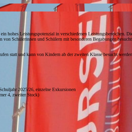
in hohes Leistungspotenzial in verschiedenen Leistungsbereichen. Die
nn von Schülerinnen und Schülern mit besonderen Begabungen besuch
tufen statt und kann von Kindern ab der zweiten Klasse besucht werden
Schuljahr 2025/26, einzelne Exkursionen
mer 4, zweiter Stock)