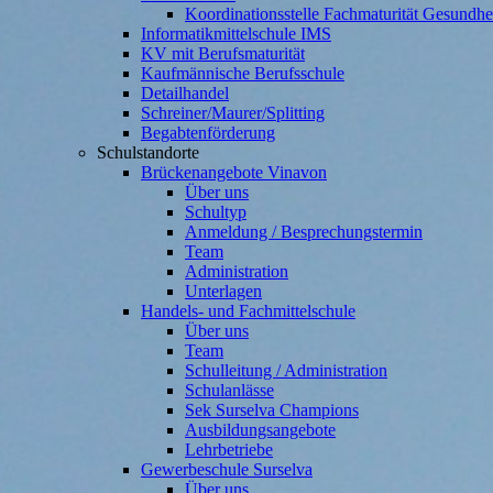
Koordinationsstelle Fachmaturität Gesundh
Informatikmittelschule IMS
KV mit Berufsmaturität
Kaufmännische Berufsschule
Detailhandel
Schreiner/Maurer/Splitting
Begabtenförderung
Schulstandorte
Brückenangebote Vinavon
Über uns
Schultyp
Anmeldung / Besprechungstermin
Team
Administration
Unterlagen
Handels- und Fachmittelschule
Über uns
Team
Schulleitung / Administration
Schulanlässe
Sek Surselva Champions
Ausbildungsangebote
Lehrbetriebe
Gewerbeschule Surselva
Über uns