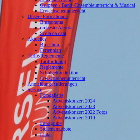
Gruppen-/ Band-/Ensembleunterricht & Musical
Erwachsenenunterricht
Unsere Formationen
Brassorama
orchesterAcorda
Scola da cant
Aktuelles
Broschüre
Ferienplan
Tarife/Reglemente
Tarifordnung
Reglemente
Schulgeldreduktion
Erwachsenenunterricht
Anmeldung/Änderungen
Service
Fotogallerie
Adventskonzert 2024
Adventskonzert 2023
Adventskonzert 2022 Fotos
Adventskonzert 2019
Fundgrube
Stellenangebote
Links