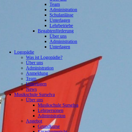
Team
Administration
Schulanlässe
Unterlagen
Lehrbetriebe
Begabtenförderung
Über uns
Administration
Unterlagen
Logopädie
Was ist Logopädie?
Über uns
Administration
Anmeldung
Team
Unterlagen
News
Musikschule Surselva
Über uns
Musikschule Surselva
Lehrpersonen
Administration
Angebot
Grundkurse
Einzelunterricht