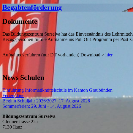
Begabtenförderung
Dokumente
Das Bildungszentrum Surselva hat das Einverständnis des Lehrmittel
Bezugspersonen für die Aufnahme ins Pull Out-Programm per Post zu
Aufnahmeverfahren (nur DT vorhanden) Download >
hier
News Schulen
Einführung Informatikmittelschule im Kanton Graubünden
Ferienpläne
Beginn Schuljahr 2026/2027: 17. August 2026
Sommerferien: 29. Juni - 14. August 2026
Bildungszentrum Surselva
Glennerstrasse 22a
7130 Ilanz