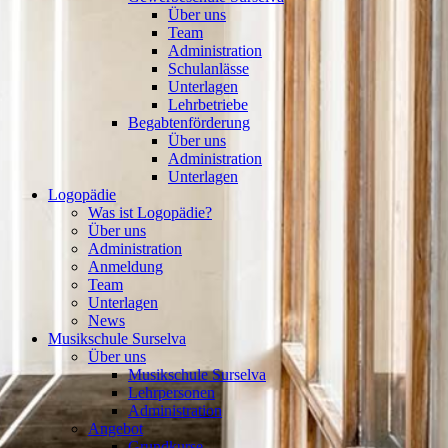
Über uns
Team
Administration
Schulanlässe
Unterlagen
Lehrbetriebe
Begabtenförderung
Über uns
Administration
Unterlagen
Logopädie
Was ist Logopädie?
Über uns
Administration
Anmeldung
Team
Unterlagen
News
Musikschule Surselva
Über uns
Musikschule Surselva
Lehrpersonen
Administration
Angebot
Grundkurse