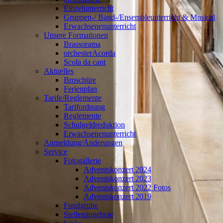
Einzelunterricht
Gruppen-/ Band-/Ensembleunterricht & Musical
Erwachsenenunterricht
Unsere Formationen
Brassorama
orchesterAcorda
Scola da cant
Aktuelles
Broschüre
Ferienplan
Tarife/Reglemente
Tarifordnung
Reglemente
Schulgeldreduktion
Erwachsenenunterricht
Anmeldung/Änderungen
Service
Fotogallerie
Adventskonzert 2024
Adventskonzert 2023
Adventskonzert 2022 Fotos
Adventskonzert 2019
Fundgrube
Stellenangebote