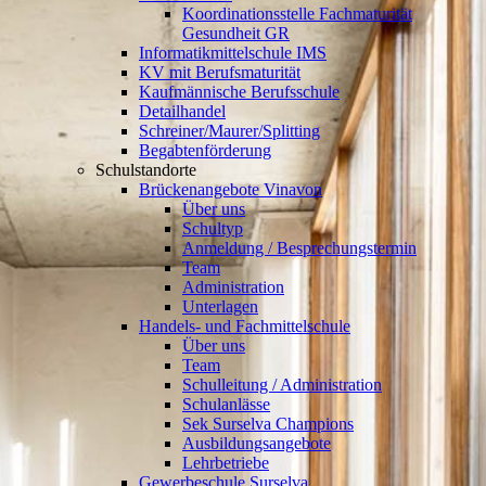
Koordinationsstelle Fachmaturität
Gesundheit GR
Informatikmittelschule IMS
KV mit Berufsmaturität
Kaufmännische Berufsschule
Detailhandel
Schreiner/Maurer/Splitting
Begabtenförderung
Schulstandorte
Brückenangebote Vinavon
Über uns
Schultyp
Anmeldung / Besprechungstermin
Team
Administration
Unterlagen
Handels- und Fachmittelschule
Über uns
Team
Schulleitung / Administration
Schulanlässe
Sek Surselva Champions
Ausbildungsangebote
Lehrbetriebe
Gewerbeschule Surselva