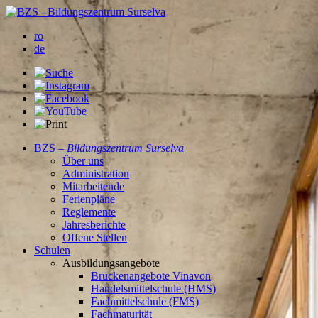
ro
de
BZS –
Bildungszentrum Surselva
Über uns
Administration
Mitarbeitende
Ferienpläne
Reglemente
Jahresberichte
Offene Stellen
Schulen
Ausbildungsangebote
Brückenangebote Vinavon
Handelsmittelschule (HMS)
Fachmittelschule (FMS)
Fachmaturität