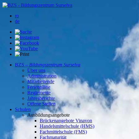
ro
de
BZS –
Bildungszentrum Surselva
Über uns
Administration
Mitarbeitende
Ferienpläne
Reglemente
Jahresberichte
Offene Stellen
Schulen
Ausbildungsangebote
Brückenangebote Vinavon
Handelsmittelschule (HMS)
Fachmittelschule (FMS)
Fachmaturität