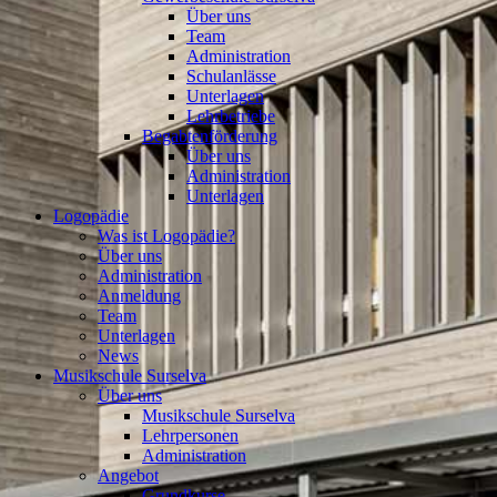
Über uns
Team
Administration
Schulanlässe
Unterlagen
Lehrbetriebe
Begabtenförderung
Über uns
Administration
Unterlagen
Logopädie
Was ist Logopädie?
Über uns
Administration
Anmeldung
Team
Unterlagen
News
Musikschule Surselva
Über uns
Musikschule Surselva
Lehrpersonen
Administration
Angebot
Grundkurse