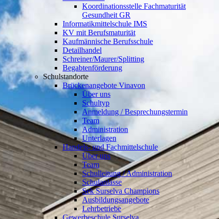
Koordinationsstelle Fachmaturität
Gesundheit GR
Informatikmittelschule IMS
KV mit Berufsmaturität
Kaufmännische Berufsschule
Detailhandel
Schreiner/Maurer/Splitting
Begabtenförderung
Schulstandorte
Brückenangebote Vinavon
Über uns
Schultyp
Anmeldung / Besprechungstermin
Team
Administration
Unterlagen
Handels- und Fachmittelschule
Über uns
Team
Schulleitung / Administration
Schulanlässe
Sek Surselva Champions
Ausbildungsangebote
Lehrbetriebe
Gewerbeschule Surselva