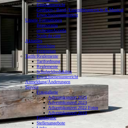
Einzelunterricht
Gruppen-/ Band-/Ensembleunterricht & Musical
Erwachsenenunterricht
Unsere Formationen
Brassorama
orchesterAcorda
Scola da cant
Aktuelles
Broschüre
Ferienplan
Tarife/Reglemente
Tarifordnung
Reglemente
Schulgeldreduktion
Erwachsenenunterricht
Anmeldung/Änderungen
Service
Fotogallerie
Adventskonzert 2024
Adventskonzert 2023
Adventskonzert 2022 Fotos
Adventskonzert 2019
Fundgrube
Stellenangebote